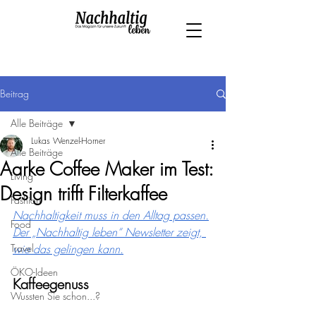
Beitrag
Alle Beiträge
Lukas Wenzel-Horner
Alle Beiträge
Aarke Coffee Maker im Test:
Living
Design trifft Filterkaffee
Fashion
Nachhaltigkeit muss in den Alltag passen.
Food
Der „Nachhaltig leben“ Newsletter zeigt, 
Travel
wie das gelingen kann.
ÖKO-Ideen
Kaffeegenuss
Wussten Sie schon...?