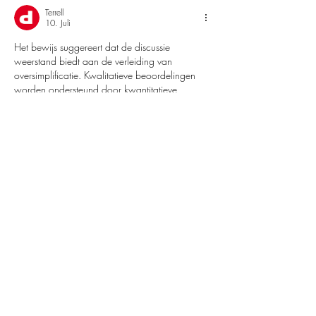
Terrell
10. Juli
Het bewijs suggereert dat de discussie 
weerstand biedt aan de verleiding van 
oversimplificatie. Kwalitatieve beoordelingen 
worden ondersteund door kwantitatieve 
onderbouwing. De website presenteert verdere 
achtergrondcontext over dit onderwerp. 
Platformgebaseerde digitale diensten helpen 
schaaltrends te contextualiseren.
Gefällt mir
Antworten