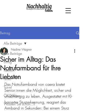
Beitrag
Alle Beiträge
Nadine Wagner
Alle Beiträge
Sicher im Alltag: Das
Living
Notrufarmband für Ihre
Fashion
Liebsten
Food
Das Notrufarmband von caera bietet 
Travel
Senior:innen die Möglichkeit, sicher und 
ÖKO-Ideen
unabhängig zu leben. Ausgestattet mit KI-
basierter Sturzerkennung, reagiert das 
Wussten Sie schon...?
Armband in Sekunden: Bei einem Sturz 