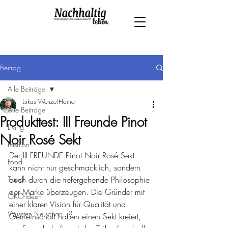
Beitrag
Alle Beiträge
Lukas Wenzel-Horner
Alle Beiträge
Produkttest: III Freunde Pinot
Living
Noir Rosé Sekt
Fashion
Der III FREUNDE Pinot Noir Rosé Sekt 
Food
kann nicht nur geschmacklich, sondern 
Travel
auch durch die tiefergehende Philosophie 
der Marke überzeugen. Die Gründer mit 
ÖKO-Ideen
einer klaren Vision für Qualität und 
Wussten Sie schon...?
Gemeinschaft haben einen Sekt kreiert, 