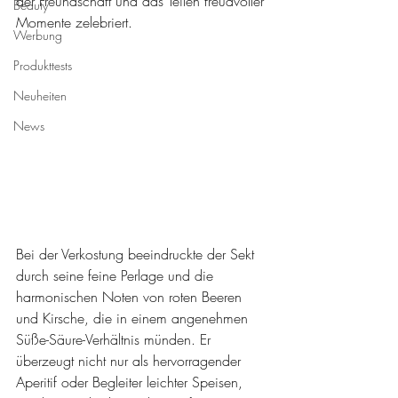
der Freundschaft und das Teilen freudvoller 
Beauty
Momente zelebriert.
Werbung
Produkttests
Neuheiten
News
Bei der Verkostung beeindruckte der Sekt 
durch seine feine Perlage und die 
harmonischen Noten von roten Beeren 
und Kirsche, die in einem angenehmen 
Süße-Säure-Verhältnis münden. Er 
überzeugt nicht nur als hervorragender 
Aperitif oder Begleiter leichter Speisen, 