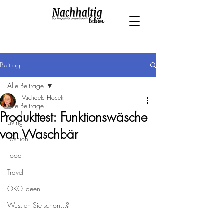
Beitrag
Alle Beiträge
Michaela Hocek
Alle Beiträge
Produkttest: Funktionswäsche
Living
von Waschbär
Fashion
Food
Travel
ÖKO-Ideen
Wussten Sie schon...?