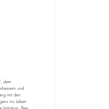
e“, dem
erbessern und 
ang mit den 
gens ins Leben 
 Initiative „Bee 