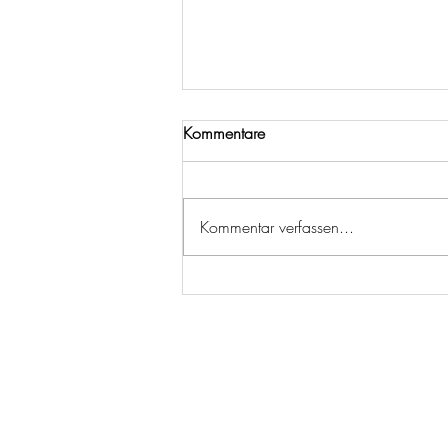
Kommentare
Kommentar verfassen...
Genuss war noch nie so nah
dran: Die neuen Tchibo
Farmkaffees