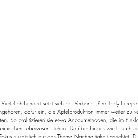
m Vierteljahrhundert setzt sich der Verband „Pink Lady Europ
ehören, dafür ein, die Apfelproduktion immer weiter zu v
lten. So praktizieren sie etwa Anbaumethoden, die im Einkl
eimischen Lebewesen stehen. Darüber hinaus wird durch ei
Fokus zusätzlich auf das Thema Nachhaltigkeit gerichtet. Die