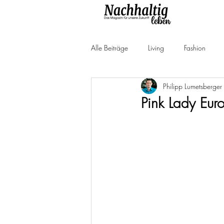
Alle Beiträge
Living
Fashion
Philipp Lumetsberger
Produkttests
Neuheiten
Ne
Pink Lady Euro