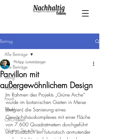
Beitrag
Alle Beiträge
Philipp Lumetsberger
Alle Beiträge
Parvillon mit
Living
außergewöhnlichem Design
Fashion
Im Rahmen des Projekts „Grüne Arche“ 
Food
wurde im botanischen Garten in Meise 
Travel
(Belgien) die Sanierung eines 
Gewächshauskomplexes mit einer Fläche 
ÖKO-Ideen
von 7.600 Quadratmetern durchgeführt 
Wussten Sie schon...?
und zusätzlich ein futuristisch anmutender 