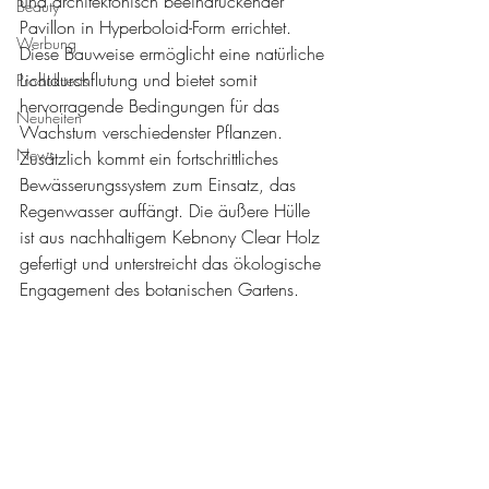
und architektonisch beeindruckender 
Beauty
Pavillon in Hyperboloid-Form errichtet. 
Werbung
Diese Bauweise ermöglicht eine natürliche 
Lichtdurchflutung und bietet somit 
Produkttests
hervorragende Bedingungen für das 
Neuheiten
Wachstum verschiedenster Pflanzen. 
News
Zusätzlich kommt ein fortschrittliches 
Bewässerungssystem zum Einsatz, das 
Regenwasser auffängt. Die äußere Hülle 
ist aus nachhaltigem Kebnony Clear Holz 
gefertigt und unterstreicht das ökologische 
Engagement des botanischen Gartens.