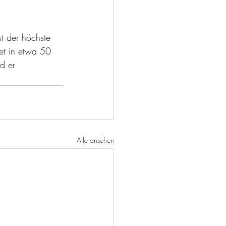
 der höchste 
et in etwa 50 
d er 
Alle ansehen