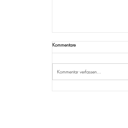
Kommentare
Kommentar verfassen...
Tchibo: Aus Kaffeesatz werden
torffreie Erde-Pellets