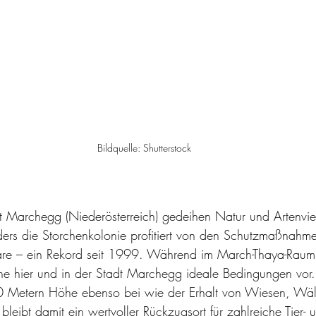
Bildquelle: Shutterstock
Marchegg (Niederösterreich) gedeihen Natur und Artenvielf
ers die Storchenkolonie profitiert von den Schutzmaßnahm
e – ein Rekord seit 1999. Während im March-Thaya-Raum 
rche hier und in der Stadt Marchegg ideale Bedingungen vor
 20 Metern Höhe ebenso bei wie der Erhalt von Wiesen, Wä
bleibt damit ein wertvoller Rückzugsort für zahlreiche Tier- 