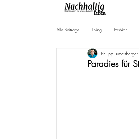
Alle Beiträge
Living
Fashion
Philipp Lumetsberger
Produkttests
Neuheiten
Ne
Paradies für 