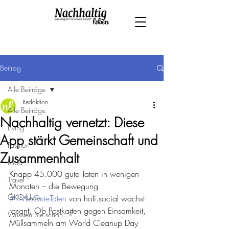
Beitrag
Alle Beiträge
Redaktion
Alle Beiträge
Nachhaltig vernetzt: Diese
Living
App stärkt Gemeinschaft und
Fashion
Zusammenhalt
Food
Knapp 45.000 gute Taten in wenigen 
Travel
Monaten – die Bewegung 
ÖKO-Ideen
#1MioGuteTaten
 von holi.social wächst 
rasant. Ob Postkarten gegen Einsamkeit, 
Wussten Sie schon...?
Müllsammeln am World Cleanup Day 