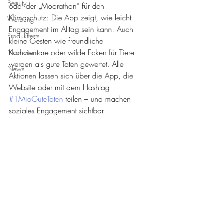
Beauty
oder der „Moorathon“ für den 
Klimaschutz: Die App zeigt, wie leicht 
Werbung
Engagement im Alltag sein kann. Auch 
Produkttests
kleine Gesten wie freundliche 
Kommentare oder wilde Ecken für Tiere 
Neuheiten
werden als gute Taten gewertet. Alle 
News
Aktionen lassen sich über die App, die 
Website oder mit dem Hashtag 
#1MioGuteTaten
 teilen – und machen 
soziales Engagement sichtbar. 