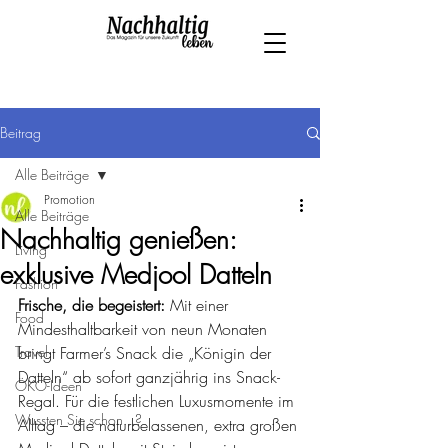
Beitrag
Alle Beiträge
Promotion
Alle Beiträge
Nachhaltig genießen:
Living
exklusive Medjool Datteln
Fashion
Frische, die begeistert:
 Mit einer 
Food
Mindesthaltbarkeit von neun Monaten 
Travel
bringt Farmer’s Snack die „Königin der 
Datteln“ ab sofort ganzjährig ins Snack-
ÖKO-Ideen
Regal. Für die festlichen Luxusmomente im 
Wussten Sie schon...?
Alltag – die naturbelassenen, extra großen 