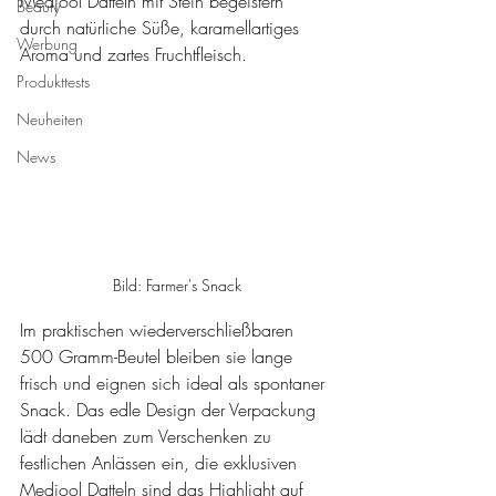
Medjool Datteln mit Stein begeistern 
Beauty
durch natürliche Süße, karamellartiges 
Werbung
Aroma und zartes Fruchtfleisch. 
Produkttests
Neuheiten
News
Bild: Farmer's Snack
Im praktischen wiederverschließbaren 
500 Gramm-Beutel bleiben sie lange 
frisch und eignen sich ideal als spontaner 
Snack. Das edle Design der Verpackung 
lädt daneben zum Verschenken zu 
festlichen Anlässen ein, die exklusiven 
Medjool Datteln sind das Highlight auf 