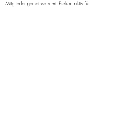
Mitglieder gemeinsam mit Prokon aktiv für 
den Klimaschutz ein.
Alleine im vergangenen Jahr konnte das 
Unternehmen durch die selbst betriebenen 
Windkraftanlagen ca. 1,3 Milliarden 
Kilowattstunden grünen Strom erzeugen.
Mehr Informationen unter: 
prokon.net/mitgliedschaft
Aktuelle Beiträge
Alle ansehen