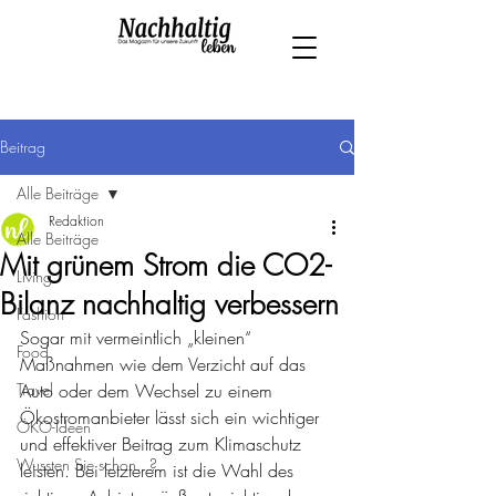
Beitrag
Alle Beiträge
Redaktion
Alle Beiträge
Mit grünem Strom die CO2-
Living
Bilanz nachhaltig verbessern
Fashion
Sogar mit vermeintlich „kleinen“ 
Food
Maßnahmen wie dem Verzicht auf das 
Travel
Auto oder dem Wechsel zu einem 
Ökostromanbieter lässt sich ein wichtiger 
ÖKO-Ideen
und effektiver Beitrag zum Klimaschutz 
Wussten Sie schon...?
leisten. Bei letzterem ist die Wahl des 