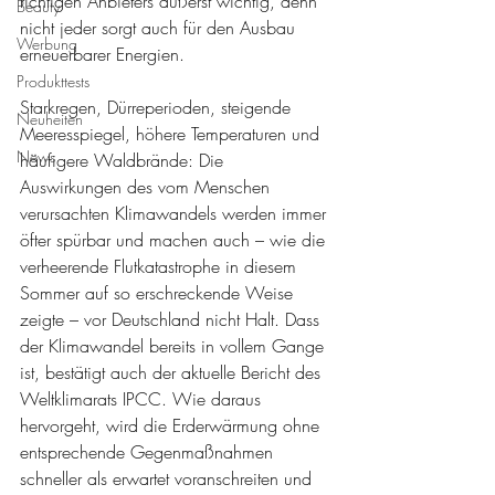
richtigen Anbieters äußerst wichtig, denn 
Beauty
nicht jeder sorgt auch für den Ausbau 
Werbung
erneuerbarer Energien.
Produkttests
Starkregen, Dürreperioden, steigende 
Neuheiten
Meeresspiegel, höhere Temperaturen und 
News
häufigere Waldbrände: Die 
Auswirkungen des vom Menschen 
verursachten Klimawandels werden immer 
öfter spürbar und machen auch – wie die 
verheerende Flutkatastrophe in diesem 
Sommer auf so erschreckende Weise 
zeigte – vor Deutschland nicht Halt. Dass 
der Klimawandel bereits in vollem Gange 
ist, bestätigt auch der aktuelle Bericht des 
Weltklimarats IPCC. Wie daraus 
hervorgeht, wird die Erderwärmung ohne 
entsprechende Gegenmaßnahmen 
schneller als erwartet voranschreiten und 