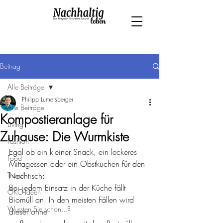
Beitrag
Alle Beiträge
Philipp Lumetsberger
Alle Beiträge
Kompostieranlage für
Living
Zuhause: Die Wurmkiste
Fashion
Egal ob ein kleiner Snack, ein leckeres 
Food
Mittagessen oder ein Obstkuchen für den 
Travel
Nachtisch:
Bei jedem Einsatz in der Küche fällt 
ÖKO-Ideen
Biomüll an. In den meisten Fällen wird 
Wussten Sie schon...?
dieser ohne