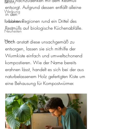
groß nachzudenken mit dem Restmüll 
Beauty
entsorgt. Aufgrund dessen entfällt alleine 
Werbung
in den
urbanen Regionen rund ein Drittel des 
Produkttests
Restmülls auf biologische Küchenabfälle.
Neuheiten
News
Doch anstatt diese unsachgemäß zu 
entsorgen, lassen sie sich mithilfe der 
Wurmkiste einfach und umweltschonend 
kompostieren. Wie der Name bereits 
erahnen lässt, handelt es sich bei der aus 
naturbelassenem Holz gefertigten Kiste um 
eine Behausung für Kompostwürmer.