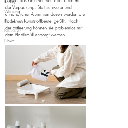
punktet das Unternehmen aber auch mit 
Beauty
der Verpackung. Statt schwerer und 
Werbung
unhandlicher Aluminiumdosen werden die 
Farben in Kunststoffbeutel gefüllt. Nach 
Produkttests
der Entleerung können sie problemlos mit 
Neuheiten
dem Plastikmüll entsorgt werden.
News