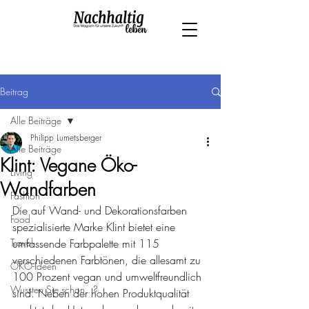
Beitrag
Alle Beiträge
Philipp Lumetsberger
Alle Beiträge
Klint: Vegane Öko-
Living
Wandfarben
Fashion
Die auf Wand- und Dekorationsfarben 
Food
spezialisierte Marke Klint bietet eine 
Travel
umfassende Farbpalette mit 115 
verschiedenen Farbtönen, die allesamt zu 
ÖKO-Ideen
100 Prozent vegan und umweltfreundlich 
Wussten Sie schon...?
sind. Neben der hohen Produktqualität 