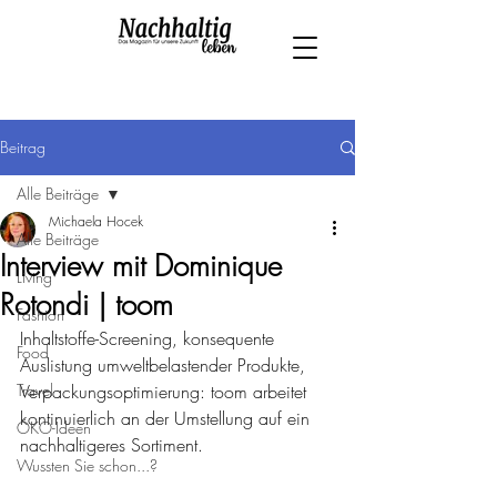
Beitrag
Alle Beiträge
Michaela Hocek
Alle Beiträge
Interview mit Dominique
Living
Rotondi | toom
Fashion
Inhaltstoffe-Screening, konsequente 
Food
Auslistung umweltbelastender Produkte, 
Travel
Verpackungsoptimierung: toom arbeitet 
kontinuierlich an der Umstellung auf ein 
ÖKO-Ideen
nachhaltigeres Sortiment. 
Wussten Sie schon...?