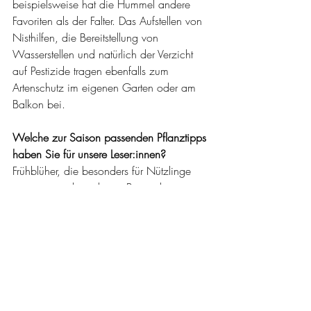
beispielsweise hat die Hummel andere 
Favoriten als der Falter. Das Aufstellen von 
Nisthilfen, die Bereitstellung von 
Wasserstellen und ­natürlich der Verzicht 
auf Pestizide tragen ebenfalls zum 
Artenschutz im eigenen Garten oder am 
Balkon bei.
Welche zur Saison passenden Pflanztipps 
haben Sie für unsere Leser:innen?
Frühblüher, die besonders für Nützlinge 
geeignet sind, sind zum Beispiel 
Hyazinthen und Krokusse. Im späteren 
Frühjahr folgen dann Wildtulpen und Co.