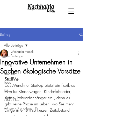
Beitrag
Alle Beiträge
Michaela Hocek
Alle Beiträge
Innovative Unternehmen in
Living
Sachen ökologische Vorsätze
Fashion
StrollMe 
Food
Das Münchner Start-up bietet ein flexibles 
Travel
Abo für Kinderwagen, Kinderfahrräder, 
Betten, Fahrradanhänger etc., denn es 
ÖKO-Ideen
gibt keine Phase im Leben, wo Sie mehr 
Wussten Sie schon...?
Dinge in einem so kurzen Zeitabstand 