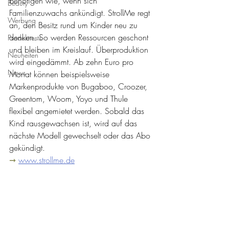
benötigen wie, wenn sich 
Beauty
Familienzuwachs ankündigt. StrollMe regt 
Werbung
an, den Besitz rund um Kinder neu zu 
denken. So werden Ressourcen geschont 
Produkttests
und bleiben im Kreislauf. Überproduktion 
Neuheiten
wird eingedämmt. Ab zehn Euro pro 
News
Monat können beispielsweise 
Markenprodukte von Bugaboo, Croozer, 
Greentom, Woom, Yoyo und Thule 
flexibel angemietet werden. Sobald das 
Kind rausgewachsen ist, wird auf das 
nächste Modell gewechselt oder das Abo 
gekündigt.
➞ 
www.strollme.de