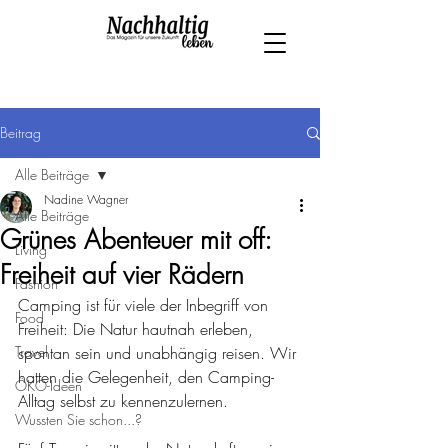
Beitrag
Alle Beiträge
Nadine Wagner
Alle Beiträge
Grünes Abenteuer mit off:
Living
Freiheit auf vier Rädern
Fashion
Camping ist für viele der Inbegriff von 
Food
Freiheit: Die Natur hautnah erleben, 
Travel
spontan sein und unabhängig reisen. Wir 
hatten die Gelegenheit, den Camping-
ÖKO-Ideen
Alltag selbst zu kennenzulernen.
Wussten Sie schon...?