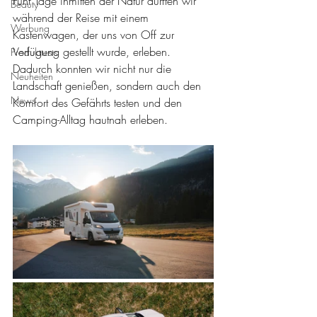
Fünf Tage inmitten der Natur durften wir 
Beauty
während der Reise mit einem 
Werbung
Kastenwagen, der uns von Off zur 
Verfügung gestellt wurde, erleben. 
Produkttests
Dadurch konnten wir nicht nur die 
Neuheiten
Landschaft genießen, sondern auch den 
News
Komfort des Gefährts testen und den 
Camping-Alltag hautnah erleben.