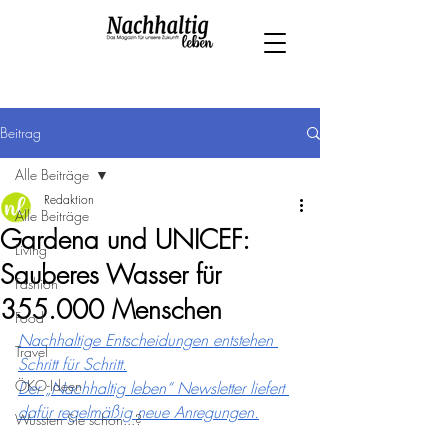
Beitrag
Alle Beiträge
Redaktion
Alle Beiträge
Gardena und UNICEF:
Living
Sauberes Wasser für
Fashion
355.000 Menschen
Food
Nachhaltige Entscheidungen entstehen 
Travel
Schritt für Schritt.
ÖKO-Ideen
Der „Nachhaltig leben“ Newsletter liefert 
dafür regelmäßig neue Anregungen.
Wussten Sie schon...?