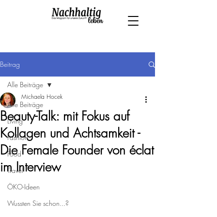
Beitrag
Alle Beiträge
Michaela Hocek
Alle Beiträge
Beauty-Talk: mit Fokus auf
Living
Kollagen und Achtsamkeit -
Fashion
Die Female Founder von éclat
Food
im Interview
Travel
ÖKO-Ideen
Wussten Sie schon...?